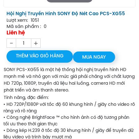
Hội Nghị Truyền Hình SONY Độ Nét Cao PCS-XG55
Lượt xem:
1051
Mã sản phẩm :
0
Liên hệ
-
+
THÊM VÀO GIỎ HÀNG
MUA NGAY
SONY PCS-XG55 là một hệ thống hội nghị truyền hình HD
mạnh mẽ và nhỏ gọn với mức giá phải chăng với chất lượng
HD 720p, 1080P, truyền dữ liệu hai luồng, camera HD mới
phát triển và âm thanh stereo.
Tính năng, đặc điểm:
• HD 720P/1080P với tốc độ 60 khung hình / giây cho video rõ
ràng và rõ ràng
• Công nghệ BrightFace ™ cho hình ảnh có độ tương phản
tối ưu theo thời gian thực
• Dòng kép H.239 ở tốc độ 30 khung hình / giây để truyền dữ
liệu video và trình bày mượt mà