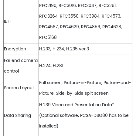
RFC2190, RFC3016, RFC3047, RFC3261,
RFC3264, RFC3550, RFC3984, RFC4573,
IETF
RFC4587, RFC4629, RFC4856, RFC4628,
RFC5168
Encryption
H.233, H.234, H.235 ver.3
Far end camera
H.224, H.281
control
Full screen, Picture-in-Picture, Picture-and-
Screen Layout
Picture, Side-by-Side split screen
H.239 Video and Presentation Data*
Data Sharing
(Optional software, PCSA-DSG80 has to be
installed)