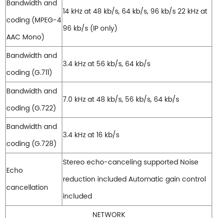
Bandwidth and
14 kHz at 48 kb/s, 64 kb/s, 96 kb/s 22 kHz at
coding (MPEG-4
96 kb/s (IP only)
AAC Mono)
Bandwidth and
3.4 kHz at 56 kb/s, 64 kb/s
coding (G.711)
Bandwidth and
7.0 kHz at 48 kb/s, 56 kb/s, 64 kb/s
coding (G.722)
Bandwidth and
3.4 kHz at 16 kb/s
coding (G.728)
Stereo echo-canceling supported Noise
Echo
reduction included Automatic gain control
cancellation
included
NETWORK