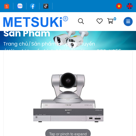
0
Sản Phẩm
Trang chủ
Sản phẩm
Họp trực tuyến
Hội nghị truyền hình SONY độ nét cao PCS-XG55
Tap or pinch to expand