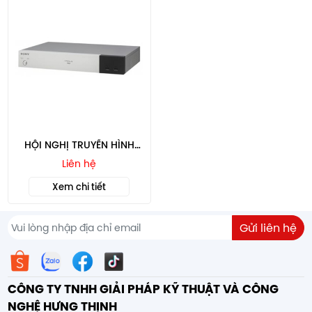
HỘI NGHỊ TRUYỀN HÌNH
SONY ĐỘ NÉT CAO PCS-
Liên hệ
XG77S
Xem chi tiết
CÔNG TY TNHH GIẢI PHÁP KỸ THUẬT VÀ CÔNG
NGHỆ HƯNG THỊNH