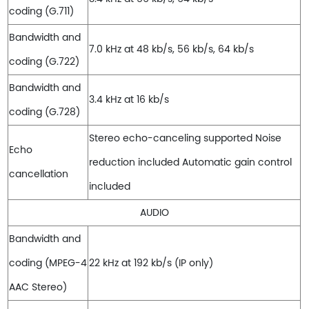
coding (G.711)
Bandwidth and
7.0 kHz at 48 kb/s, 56 kb/s, 64 kb/s
coding (G.722)
Bandwidth and
3.4 kHz at 16 kb/s
coding (G.728)
Stereo echo-canceling supported Noise
Echo
reduction included Automatic gain control
cancellation
included
AUDIO
Bandwidth and
coding (MPEG-4
22 kHz at 192 kb/s (IP only)
AAC Stereo)