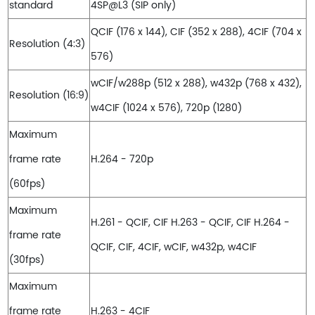
standard
4SP@L3 (SIP only)
QCIF (176 x 144), CIF (352 x 288), 4CIF (704 x
Resolution (4:3)
576)
wCIF/w288p (512 x 288), w432p (768 x 432),
Resolution (16:9)
w4CIF (1024 x 576), 720p (1280)
Maximum
frame rate
H.264 - 720p
(60fps)
Maximum
H.261 - QCIF, CIF H.263 - QCIF, CIF H.264 -
frame rate
QCIF, CIF, 4CIF, wCIF, w432p, w4CIF
(30fps)
Maximum
frame rate
H.263 - 4CIF