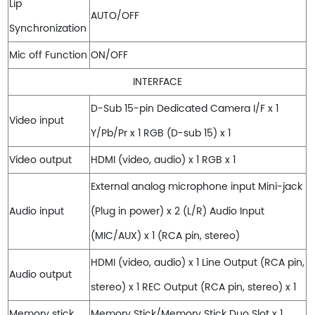
Lip
AUTO/OFF
Synchronization
Mic off Function
ON/OFF
INTERFACE
D-Sub 15-pin Dedicated Camera I/F x 1
Video input
Y/Pb/Pr x 1 RGB (D-sub 15) x 1
Video output
HDMI (video, audio) x 1 RGB x 1
External analog microphone input Mini-jack
Audio input
(Plug in power) x 2 (L/R) Audio Input
(MIC/AUX) x 1 (RCA pin, stereo)
HDMI (video, audio) x 1 Line Output (RCA pin,
Audio output
stereo) x 1 REC Output (RCA pin, stereo) x 1
Memory stick
Memory Stick/Memory Stick Duo Slot x 1