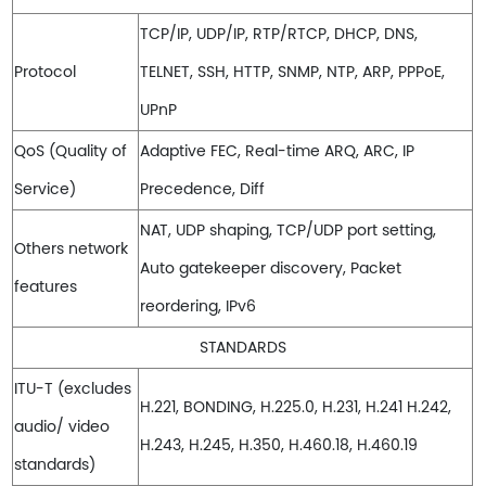
TCP/IP, UDP/IP, RTP/RTCP, DHCP, DNS,
Protocol
TELNET, SSH, HTTP, SNMP, NTP, ARP, PPPoE,
UPnP
QoS (Quality of
Adaptive FEC, Real-time ARQ, ARC, IP
Service)
Precedence, Diff
NAT, UDP shaping, TCP/UDP port setting,
Others network
Auto gatekeeper discovery, Packet
features
reordering, IPv6
STANDARDS
ITU-T (excludes
H.221, BONDING, H.225.0, H.231, H.241 H.242,
audio/ video
H.243, H.245, H.350, H.460.18, H.460.19
standards)