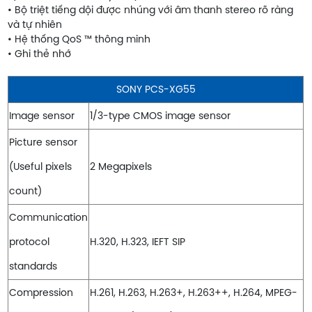
• Bộ triệt tiếng dội được nhúng với âm thanh stereo rõ ràng
và tự nhiên
• Hệ thống QoS ™ thông minh
• Ghi thẻ nhớ
SONY PCS-XG55
Image sensor
1/3-type CMOS image sensor
Picture sensor
(Useful pixels
2 Megapixels
count)
Communication
protocol
H.320, H.323, IEFT SIP
standards
Compression
H.261, H.263, H.263+, H.263++, H.264, MPEG-