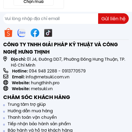
Chọn mua
CÔNG TY TNHH GIẢI PHÁP KỸ THUẬT VÀ CÔNG
NGHỆ HƯNG THỊNH
Địa chỉ:
01 J4, Đường DD7, Phường Đông Hưng Thuận, TP.
Hồ Chí Minh
Hotline:
094 948 2288
-
0913770579
Email:
info@metsuki.com.vn
Website:
hungthinh.pro
Website:
metsuki.vn
CHĂM SÓC KHÁCH HÀNG
Trung tâm trợ giúp
Hướng dẫn mua hàng
Thanh toán vận chuyển
Tiếp nhận bảo hành sản phẩm
Bảo hành và hỗ trợ khách hàng