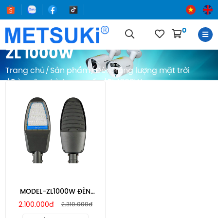
0
ZL 1000W
Trang chủ
Sản phẩm
Đèn năng lượng mặt trời
Đèn công trình cao cấp
ZL 1000W
MODEL-ZL1000W ĐÈN
ĐƯỜNG CÔNG TRÌNH CAO
2.100.000đ
2.310.000đ
CẤP MTSOLAR