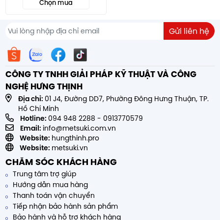
Chọn mua
CÔNG TY TNHH GIẢI PHÁP KỸ THUẬT VÀ CÔNG
NGHỆ HƯNG THỊNH
Địa chỉ:
01 J4, Đường DD7, Phường Đông Hưng Thuận, TP.
Hồ Chí Minh
Hotline:
094 948 2288
-
0913770579
Email:
info@metsuki.com.vn
Website:
hungthinh.pro
Website:
metsuki.vn
CHĂM SÓC KHÁCH HÀNG
Trung tâm trợ giúp
Hướng dẫn mua hàng
Thanh toán vận chuyển
Tiếp nhận bảo hành sản phẩm
Bảo hành và hỗ trợ khách hàng