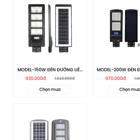
MODEL-150W ĐÈN ĐƯỜNG LIỀN
MODEL-200W ĐÈN Đ
THỂ MTSOLAR
THỂ MTSOL
930.000đ
970.000đ
1.023.000đ
1.
Chọn mua
Chọn mu