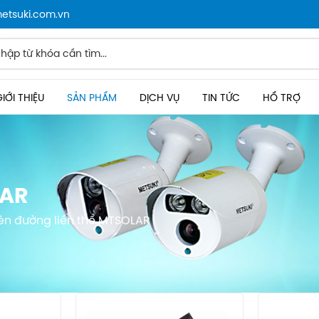
metsuki.com.vn
IỚI THIỆU
SẢN PHẨM
DỊCH VỤ
TIN TỨC
HỔ TRỢ
LAR
èn đường liền thể MTSOLAR