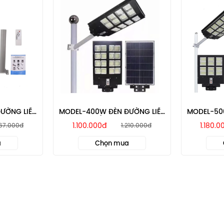
ƯỜNG LIỀN
MODEL-400W ĐÈN ĐƯỜNG LIỀN
MODEL-50
AR
THỂ MTSOLAR
T
1.100.000đ
1.180.0
067.000đ
1.210.000đ
a
Chọn mua