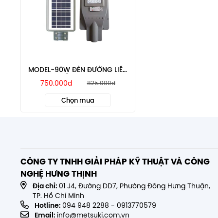
MODEL-90W ĐÈN ĐƯỜNG LIỀN
THỂ MTSOLAR
750.000đ
825.000đ
Chọn mua
CÔNG TY TNHH GIẢI PHÁP KỸ THUẬT VÀ CÔNG
NGHỆ HƯNG THỊNH
Địa chỉ:
01 J4, Đường DD7, Phường Đông Hưng Thuận,
TP. Hồ Chí Minh
Hotline:
094 948 2288
-
0913770579
Email:
info@metsuki.com.vn