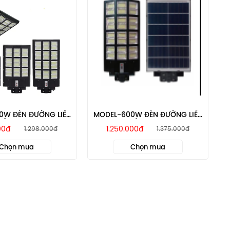
0W ĐÈN ĐƯỜNG LIỀN
MODEL-600W ĐÈN ĐƯỜNG LIỀN
HỂ MTSOLAR
THỂ MTSOLAR
00đ
1.250.000đ
1.298.000đ
1.375.000đ
Chọn mua
Chọn mua