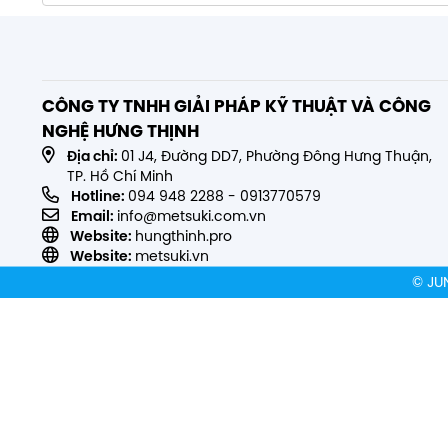
CÔNG TY TNHH GIẢI PHÁP KỸ THUẬT VÀ CÔNG
NGHỆ HƯNG THỊNH
Địa chỉ:
01 J4, Đường DD7, Phường Đông Hưng Thuận,
TP. Hồ Chí Minh
Hotline:
094 948 2288
-
0913770579
Email:
info@metsuki.com.vn
Website:
hungthinh.pro
Website:
metsuki.vn
© JU