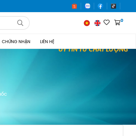
0
CHỨNG NHẬN
LIÊN HỆ
uốc