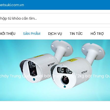
metsuki.com.vn
IỚI THIỆU
SẢN PHẨM
DỊCH VỤ
TIN TỨC
HỔ TRỢ
 cháy Trung Quốc
Loại bột Trung Quốc
2kg bột Trung Q