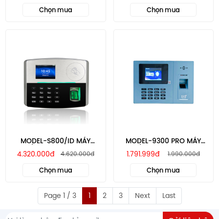
Chọn mua
Chọn mua
MODEL-S800/ID MÁY
MODEL-9300 PRO MÁY
CHẤM CÔNG VÂN TAY
CHẤM CÔNG VÂN TAY
4.320.000đ
1.791.999đ
4.620.000đ
1.990.000đ
RONALD JACK
RONALD JACK
Chọn mua
Chọn mua
Page 1 / 3
1
2
3
Next
Last