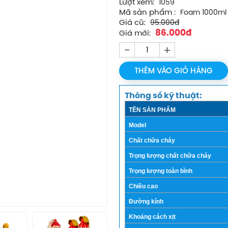
Lượt xem:
1059
Mã sản phẩm :
Foam 1000ml
Giá cũ:
95.000đ
86.000đ
Giá mới:
-
+
THÊM VÀO GIỎ HÀNG
Thông số kỹ thuật:
TÊN SẢN PHẨM
Model
Chất chữa cháy
Trọng lượng chất chữa cháy
Trọng lượng toàn bình
Chiều cao
Đường kính
Khoảng cách xịt