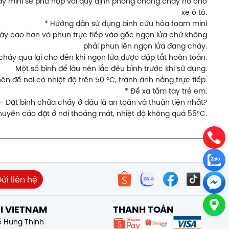
 cháy mini sẽ phù hợp với quy định phòng chống cháy nổ cho
xe ô tô.
* Hướng dẫn sử dụng bình cứu hỏa foam mini
háy cao hơn và phun trực tiếp vào gốc ngọn lửa chứ không
phải phun lên ngọn lửa đang cháy.
háy qua lại cho đến khi ngọn lửa được dập tắt hoàn toàn.
Một số bình để lâu nên lắc đều bình trước khi sử dụng.
ên để nơi có nhiệt độ trên 50 ºC, tránh ánh nắng trực tiếp.
* Để xa tầm tay trẻ em.
- Đặt bình chữa cháy ở đâu là an toàn và thuận tiện nhất?
huyến cáo đặt ở nơi thoáng mát, nhiệt độ không quá 55°C.
I VIETNAM
THANH TOÁN
ề Hưng Thịnh