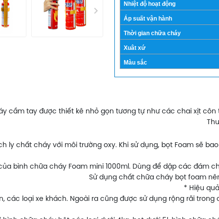
Nhiệt độ hoạt động
Áp suất vận hành
Thời gian chữa cháy
Xuât xứ
Màu sắc
y cầm tay được thiết kê nhỏ gọn tương tự như các chai xịt côn t
Thư
 ly chất cháy với môi trường oxy. Khi sử dụng, bọt Foam sẽ ba
ủa bình chữa cháy Foam mini 1000ml. Dùng để dập các đám cháy 
Sử dụng chất chữa cháy bọt foam nên 
* Hiệu quả
con, các loại xe khách. Ngoài ra cũng được sử dụng rộng rãi tron