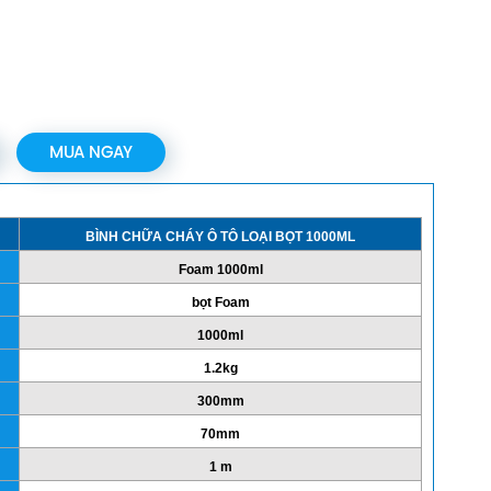
MUA NGAY
BÌNH CHỮA CHÁY Ô TÔ LOẠI BỌT 1000ML
Foam 1000ml
bọt Foam
1000ml
1.2kg
300mm
70mm
1 m