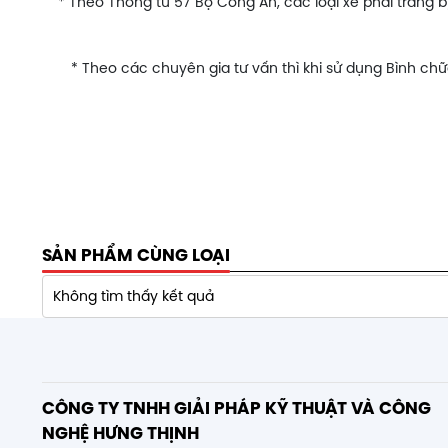
* Theo Thông tư 57 Bộ Công An, các loại xe phải trang 
* Theo các chuyên gia tư vấn thì khi sử dụng Bình ch
SẢN PHẨM CÙNG LOẠI
Không tìm thấy kết quả
CÔNG TY TNHH GIẢI PHÁP KỸ THUẬT VÀ CÔNG
NGHỆ HƯNG THỊNH