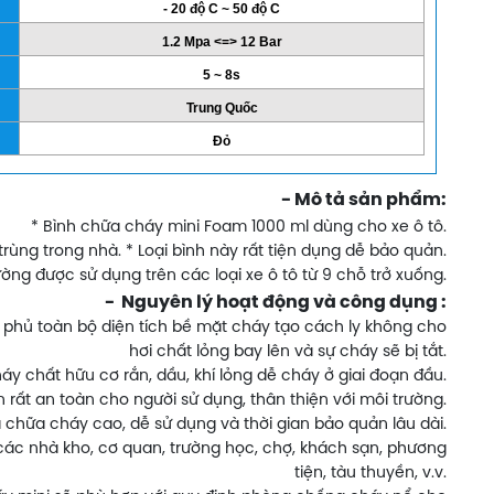
- 20 độ C ~ 50 độ C
1.2 Mpa <=> 12 Bar
5 ~ 8s
Trung Quốc
Đỏ
- Mô tả sản phẩm:
* Bình chữa cháy mini Foam 1000 ml dùng cho xe ô tô.
rùng trong nhà. * Loại bình này rất tiện dụng dễ bảo quản.
ờng được sử dụng trên các loại xe ô tô từ 9 chỗ trở xuống.
- Nguyên lý hoạt động và công dụng :
o phủ toàn bộ diện tích bề mặt cháy tạo cách ly không cho
hơi chất lỏng bay lên và sự cháy sẽ bị tắt.
chất hữu cơ rắn, dầu, khí lỏng dễ cháy ở giai đoạn đầu.
rất an toàn cho người sử dụng, thân thiện với môi trường.
 chữa cháy cao, dễ sử dụng và thời gian bảo quản lâu dài.
g các nhà kho, cơ quan, trường học, chợ, khách sạn, phương
tiện, tàu thuyền, v.v.