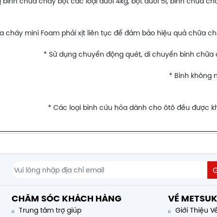
bị bình chữa cháy bột các loại dưới 4kg, bọt dưới 5l, bình chữa
ữa cháy mini Foam phải xịt liên tục để đảm bảo hiệu quả chữa c
* Sử dụng chuyển động quét, di chuyển bình chữa c
* Bình không n
* Các loại bình cứu hỏa dành cho ôtô đều được k
CHĂM SÓC KHÁCH HÀNG
VỀ METSUK
Trung tâm trợ giúp
Giới Thiệu V