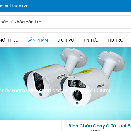
metsuki.com.vn
IỚI THIỆU
SẢN PHẨM
DỊCH VỤ
TIN TỨC
HỔ TRỢ
 cháy Foam
Bình chữa cháy ô tô loại bọt 1000ml
Bình Chữa Cháy Ô Tô Loại B